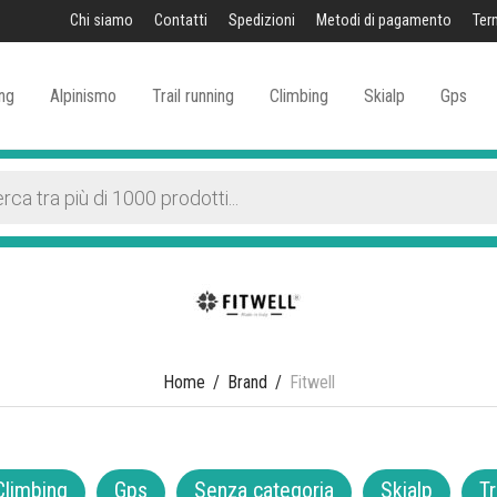
Chi siamo
Contatti
Spedizioni
Metodi di pagamento
Ter
ng
Alpinismo
Trail running
Climbing
Skialp
Gps
Home
/
Brand
/
Fitwell
Climbing
Gps
Senza categoria
Skialp
Tr