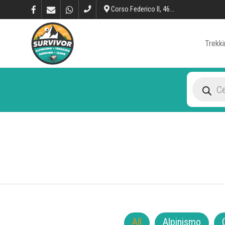
Corso Federico II, 46, L’Aquila
Trekki
Products
search
All
Alpinismo