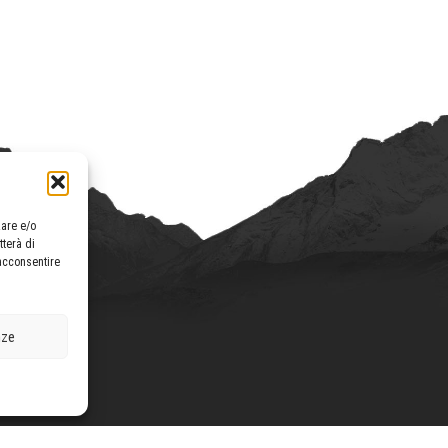
zare e/o
tterà di
acconsentire
nze