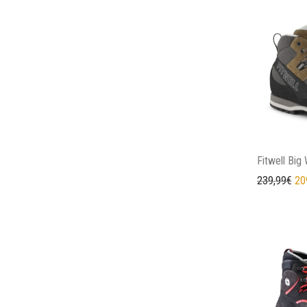
Fitwell Big 
Il 
239,99
€
20