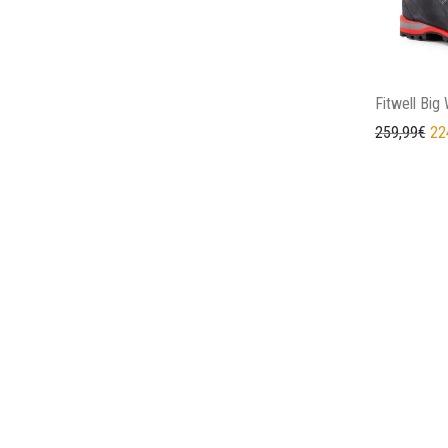
Fitwell Big
Il 
259,99
€
22