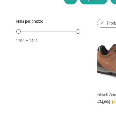
Filtra per prezzo
Prod
110€
—
240€
Fitwell Zeu
Il 
174,99
€
14