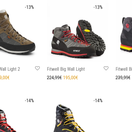
-
13
%
-
13
%
Wall Light 2
Fitwell Big Wall Light
Fitwell B
prezzo originale era: 239,99€.
Il prezzo attuale è: 209,00€.
Il prezzo originale era: 224,99€.
Il prezzo attuale è: 195,00€.
9,00
€
224,99
€
195,00
€
239,99
€
-
14
%
-
14
%