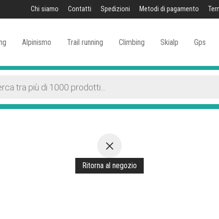
Chi siamo
Contatti
Spedizioni
Metodi di pagamento
Ter
ng
Alpinismo
Trail running
Climbing
Skialp
Gps
Ritorna al negozio