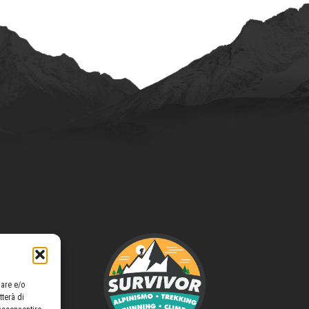
zare e/o
tterà di