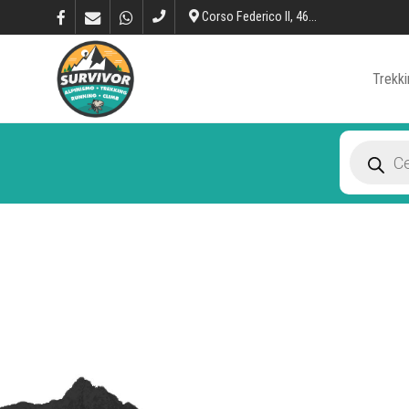
Corso Federico II, 46, L’Aquila
Trekki
Products
search