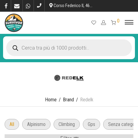
Corso Federico II, 46, L’Aquila
0
Products
search
Home
/
Brand
/
Redelk
All
Alpinismo
Climbing
Gps
Senza categori