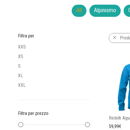
All
Alpinismo
Filtra per
Prod
XXS
XS
S
XL
XXL
Filtra per prezzo
Redelk Agu
59,99
€