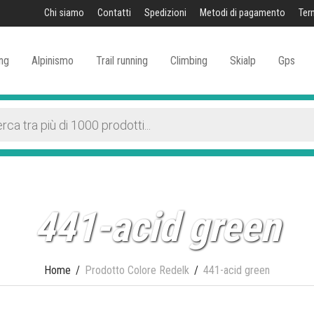
Chi siamo
Contatti
Spedizioni
Metodi di pagamento
Ter
ng
Alpinismo
Trail running
Climbing
Skialp
Gps
441-acid green
Home
/
Prodotto Colore Redelk
/
441-acid green