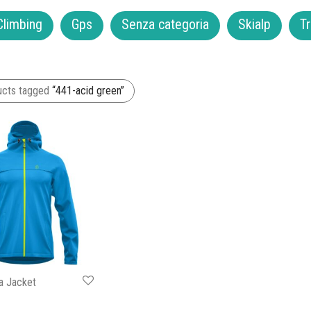
Climbing
Gps
Senza categoria
Skialp
Tr
ucts tagged
“441-acid green”
a Jacket