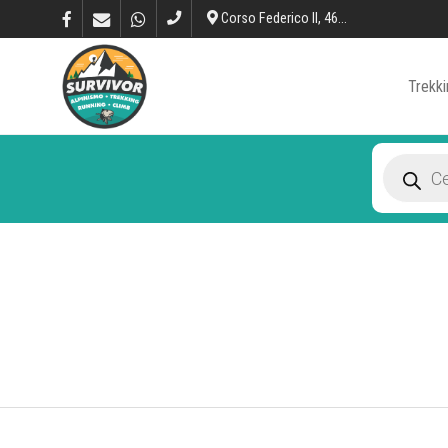
Corso Federico II, 46, L’Aquila
Trekki
Products
search