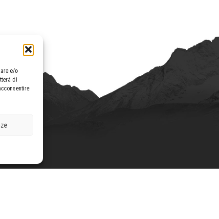
zare e/o
tterà di
acconsentire
nze