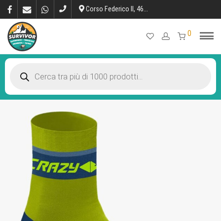
Corso Federico II, 46, L’Aquila
0
Products
search