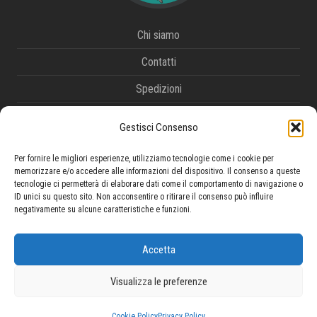
Chi siamo
Contatti
Spedizioni
Metodi di pagamento
Gestisci Consenso
Termini e condizioni
Per fornire le migliori esperienze, utilizziamo tecnologie come i cookie per
Diritto di recesso e reso
memorizzare e/o accedere alle informazioni del dispositivo. Il consenso a queste
tecnologie ci permetterà di elaborare dati come il comportamento di navigazione o
Tracciamento ordine
ID unici su questo sito. Non acconsentire o ritirare il consenso può influire
negativamente su alcune caratteristiche e funzioni.
Privacy Policy
Cookie Policy
Accetta
Visualizza le preferenze
© 2026 Survivor di Tremante Fabrizio - P.IVA 02009300662 -
Powered by
Publipress srl
Cookie Policy
Privacy Policy