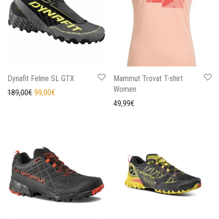
Dynafit Feline SL GTX
Mammut Trovat T-shirt
Women
Il prezzo originale era: 189,00€.
Il prezzo attuale è: 99,00€.
189,00
€
99,00
€
49,99
€