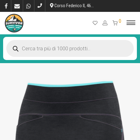
Corso Federico II, 46, L’Aquila
0
Products
search