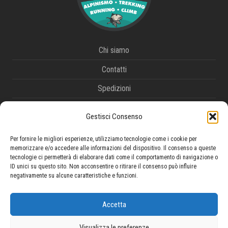
Chi siamo
Contatti
Spedizioni
Metodi di pagamento
Gestisci Consenso
Termini e condizioni
Per fornire le migliori esperienze, utilizziamo tecnologie come i cookie per
Diritto di recesso e reso
memorizzare e/o accedere alle informazioni del dispositivo. Il consenso a queste
tecnologie ci permetterà di elaborare dati come il comportamento di navigazione o
Tracciamento ordine
ID unici su questo sito. Non acconsentire o ritirare il consenso può influire
negativamente su alcune caratteristiche e funzioni.
Privacy Policy
Cookie Policy
Accetta
Visualizza le preferenze