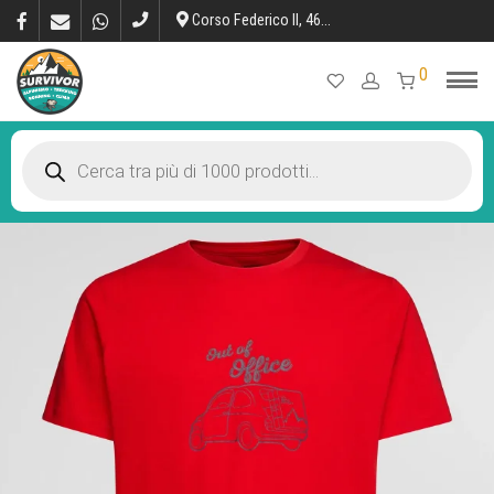
Corso Federico II, 46, L’Aquila
0
Products
search