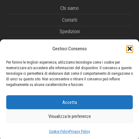
Chi siamo
Contatti
Spedizioni
Metodi di pagamento
Gestisci Consenso
Termini e condizioni
Per fornire le migliori esperienze, utilizziamo tecnologie come i cookie per
Diritto di recesso e reso
memorizzare e/o accedere alle informazioni del dispositivo. Il consenso a queste
tecnologie ci permetterà di elaborare dati come il comportamento di navigazione o
Tracciamento ordine
ID unici su questo sito. Non acconsentire o ritirare il consenso può influire
negativamente su alcune caratteristiche e funzioni.
Privacy Policy
Cookie Policy
Accetta
Visualizza le preferenze
© 2026 Survivor di Tremante Fabrizio - P.IVA 02009300662 -
Powered by
Publipress srl
Cookie Policy
Privacy Policy