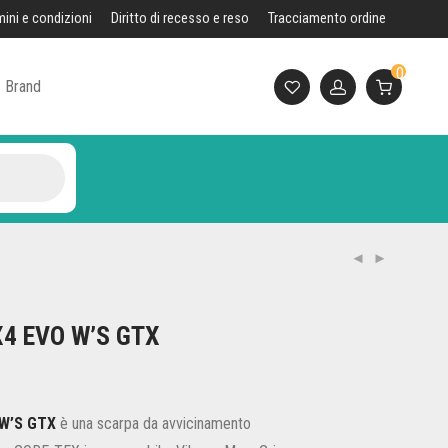
mini e condizioni
Diritto di recesso e reso
Tracciamento ordine
0
Brand
TX4 EVO W’S GTX
zzo
ale
 W’S GTX
è una scarpa da avvicinamento
00€.