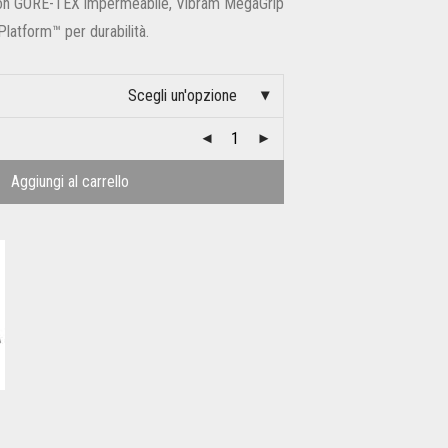
 con GORE-TEX impermeabile, Vibram MegaGrip
Platform™ per durabilità.
Scegli un'opzione
Aggiungi al carrello