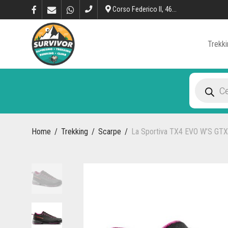
Corso Federico II, 46, L’Aquila
Trekki
Products
search
Home
/
Trekking
/
Scarpe
/
La Sportiva TX4 EVO W’S GTX