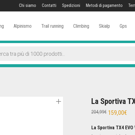
Chi siamo
Contatti
Spedizioni
Metodi di pagamento
Ter
ng
Alpinismo
Trail running
Climbing
Skialp
Gps
La Sportiva 
Il
Il
204,99
€
159,00
€
prezzo
pre
originale
attu
era:
è:
La Sportiva TX4 EVO
204,99€.
159,