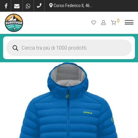
Corso Federico II, 46, L’Aquila
0
Products
search