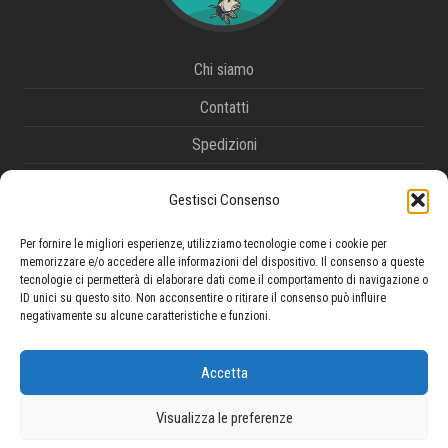
Chi siamo
Contatti
Spedizioni
Metodi di pagamento
Gestisci Consenso
Termini e condizioni
Per fornire le migliori esperienze, utilizziamo tecnologie come i cookie per
Diritto di recesso e reso
memorizzare e/o accedere alle informazioni del dispositivo. Il consenso a queste
tecnologie ci permetterà di elaborare dati come il comportamento di navigazione o
Tracciamento ordine
ID unici su questo sito. Non acconsentire o ritirare il consenso può influire
negativamente su alcune caratteristiche e funzioni.
Privacy Policy
Cookie Policy
Accetta
Visualizza le preferenze
© 2026 Survivor di Tremante Fabrizio - P.IVA 02009300662 -